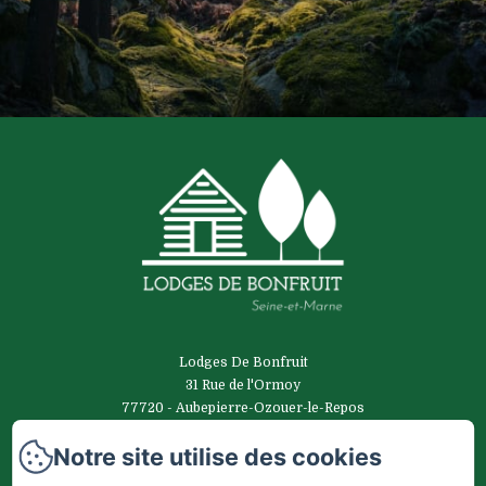
Lodges De Bonfruit
31 Rue de l'Ormoy
77720 - Aubepierre-Ozouer-le-Repos
0616871671
Notre site utilise des cookies
Contactez nous