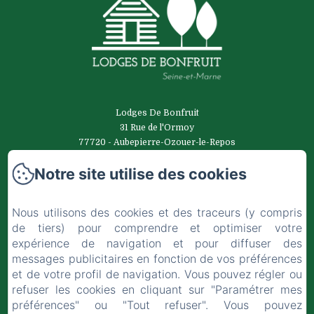
Lodges De Bonfruit
31 Rue de l'Ormoy
77720 - Aubepierre-Ozouer-le-Repos
0616871671
Notre site utilise des cookies
Contactez nous
Accueil
Nous utilisons des cookies et des traceurs (y compris
Notre histoire
de tiers) pour comprendre et optimiser votre
Nos lodges
expérience de navigation et pour diffuser des
Activités
messages publicitaires en fonction de vos préférences
Vos témoignages
et de votre profil de navigation. Vous pouvez régler ou
Suivre nos aventures
refuser les cookies en cliquant sur "Paramétrer mes
Contact
préférences" ou "Tout refuser". Vous pouvez